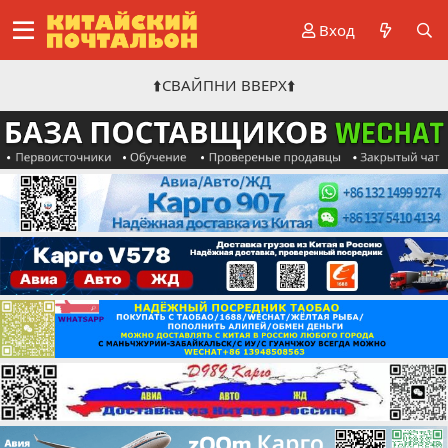
Вход
⬆️СВАЙПНИ ВВЕРХ⬆️