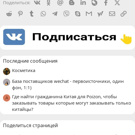
Vkontakte
Odnoklassniki
Mail.ru
Blogger
Linkedin
Livejournal
Facebook
X (Twit
Поделиться:
Reddit
Pinterest
Tumblr
WhatsApp
Telegram
Viber
Skype
Gmail
yahoomail
Электро
Сс
Последние сообщения
Косметика
База поставщиков wechat - первоисточники, один
фон, 1:1)
Где найти гражданина Китая для Poizon, чтобы
A
заказывать товары которые могут заказывать только
китайцы?
Поделиться страницей