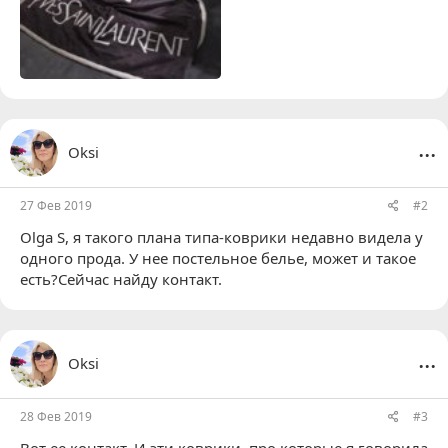
...
Oksi
27 Фев 2019
#2
Olga S
, я такого плана типа-коврики недавно видела у
одного прода. У нее постельное белье, может и такое
есть?Сейчас найду контакт.
...
Oksi
28 Фев 2019
#3
Вот ее контакт. И эти коврики, про которые я говорила