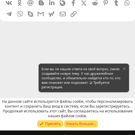
Vkontakte
Odnoklassniki
Mail.ru
Blogger
Linkedin
Livejournal
Facebook
X (Twitter)
Reddit
Pinterest
Tumblr
W
Telegram
Viber
Skype
Gmail
yahoomail
Электронная почта
Ссылка
Если вы не нашли ответа на свой вопрос, смело
создавайте новую тему. У нас дружелюбное
сообщество, и обязательно найдется кто-то, кто
вам поможет или подскажет. 🤝 Требуется
регистрация.
На данном сайте используются файлы cookie, чтобы персонализировать
контент и сохранить Ваш вход в систему, если Вы зарегистрируетесь.
Продолжая использовать этот сайт, Вы соглашаетесь на использование
WeChat: Поиск
наших файлов cookie.
Принять
Узнать больше...
Russian (RU)