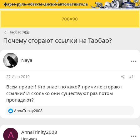
Таобао 淘宝
Почему сгорают ссылки на Таобао?
...
Naya
27 Июн 2019
#1
Всем привет! Кто знает по какой причине сгорают
ссылки? И сколько они существуют раз потом
пропадают?
Р
AnnaTrinity2008
е
а
к
ц
...
AnnaTrinity2008
A
и
Новичок