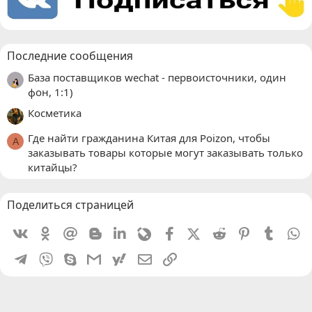
Последние сообщения
База поставщиков wechat - первоисточники, один
фон, 1:1)
Косметика
Где найти гражданина Китая для Poizon, чтобы
A
заказывать товары которые могут заказывать только
китайцы?
Поделиться страницей
Vkontakte
Odnoklassniki
Mail.ru
Blogger
Linkedin
Livejournal
Facebook
X (Twitter)
Reddit
Pinterest
Tumblr
W
Telegram
Viber
Skype
Gmail
yahoomail
Электронная почта
Ссылка