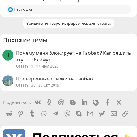
Р
Настюшка
е
а
Войдите или зарегистрируйтесь для ответа.
к
ц
и
и
Похожие темы
:
Почему меня блокирует на Taobao? Как решить
T
эту проблему?
Ответы
1
17 Июл 2025
Проверенные ссылки на таобао.
Ответы
38
28 Окт 2019
Vkontakte
Odnoklassniki
Mail.ru
Blogger
Linkedin
Livejournal
Facebook
X (Twit
Поделиться:
Reddit
Pinterest
Tumblr
WhatsApp
Telegram
Viber
Skype
Gmail
yahoomail
Электро
Сс