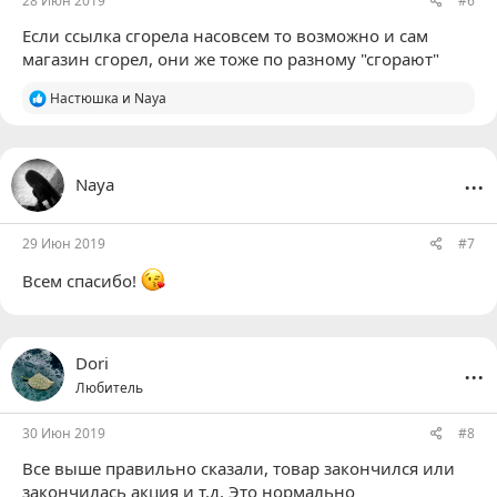
28 Июн 2019
#6
Если ссылка сгорела насовсем то возможно и сам
магазин сгорел, они же тоже по разному "сгорают"
Р
Настюшка
и
Naya
е
а
к
ц
...
Naya
и
и
:
29 Июн 2019
#7
Всем спасибо!
...
Dori
Любитель
30 Июн 2019
#8
Все выше правильно сказали, товар закончился или
закончилась акция и т.д. Это нормально