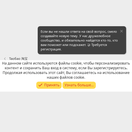
Если вы не нашли ответа на свой вопрос, смело
создавайте новую тему. У нас дружелюбное
сообщество, и обязательно найдется кто-то, кто
вам поможет или подскажет. 🤝 Требуется
регистрация.
Таобао 淘宝
На данном сайте используются файлы cookie, чтобы персонализировать
контент и сохранить Ваш вход в систему, если Вы зарегистрируетесь.
Russian (RU)
Продолжая использовать этот сайт, Вы соглашаетесь на использование
наших файлов cookie.
Обратная связь
Условия и правила
Принять
Узнать больше...
Политика конфиденциальности
Помощь
R
S
S