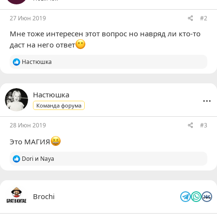
и
:
27 Июн 2019
#2
Мне тоже интересен этот вопрос но навряд ли кто-то
даст на него ответ
Р
Настюшка
е
а
к
ц
...
Настюшка
и
Команда форума
и
:
28 Июн 2019
#3
Это МАГИЯ
Р
Dori
и
Naya
е
а
к
ц
...
Brochi
и
и
: