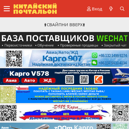
Вход
⬆️СВАЙПНИ ВВЕРХ⬆️