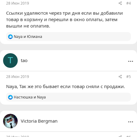
28 Июн 2019
#4
Ссылки удаляются через три дня если вы добавили
товар в корзину и перешли в окно оплаты, затем
вышли не оплатив.
Р
Naya
и
Юлиана
е
а
к
ц
...
T
tao
и
и
:
28 Июн 2019
#5
Naya
, Так же это бывает если товар сняли с продажи.
Р
Настюшка
и
Naya
е
а
к
ц
...
Victoria Bergman
и
и
: