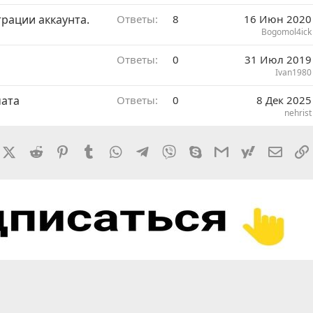
трации аккаунта.
Ответы
8
16 Июн 2020
Bogomol4ick
Ответы
0
31 Июл 2019
Ivan1980
чата
Ответы
0
8 Дек 2025
nehrist
rnal
acebook
X (Twitter)
Reddit
Pinterest
Tumblr
WhatsApp
Telegram
Viber
Skype
Gmail
yahoomail
Элект