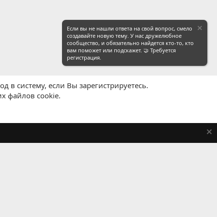
Если вы не нашли ответа на свой вопрос, смело
создавайте новую тему. У нас дружелюбное
сообщество, и обязательно найдется кто-то, кто
вам поможет или подскажет. 🤝 Требуется
регистрация.
д в систему, если Вы зарегистрируетесь.
х файлов cookie.
равила
Политика конфиденциальности
Помощь
R
S
S