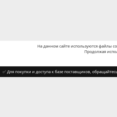
На данном сайте используются файлы coo
Продолжая испол
Главная
Вичат - WeChat
WeChat: Общие вопросы
✅ Для покупки и доступа к базе поставщиков, обращайтес
Russian (RU)