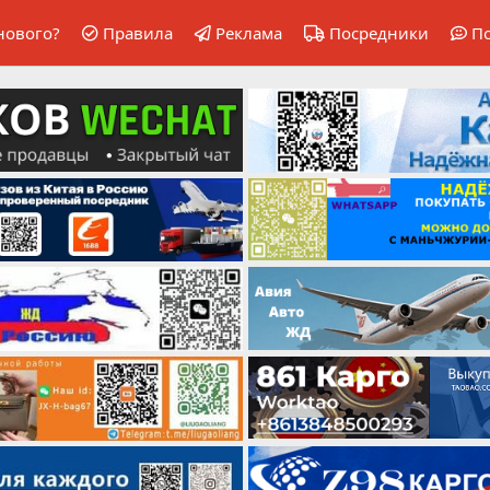
нового?
Правила
Реклама
Посредники
П