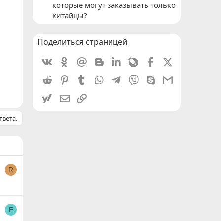
которые могут заказывать только
китайцы?
Поделиться страницей
Vkontakte
Odnoklassniki
Mail.ru
Blogger
Linkedin
Livejournal
Facebook
X (Twitter)
Reddit
Pinterest
Tumblr
WhatsApp
Telegram
Viber
Skype
Gmail
yahoomail
Электронная почта
Ссылка
твета.
R
E