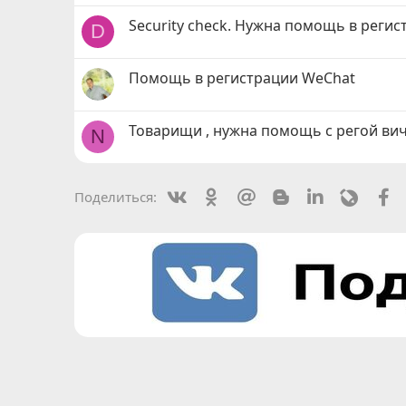
Security check. Нужна помощь в регис
D
Помощь в регистрации WeChat
Товарищи , нужна помощь с регой ви
N
Vkontakte
Odnoklassniki
Mail.ru
Blogger
Linkedin
Livejou
F
Поделиться: