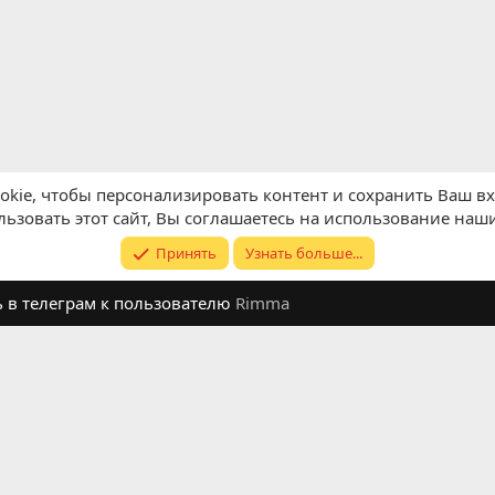
kie, чтобы персонализировать контент и сохранить Ваш вхо
ьзовать этот сайт, Вы соглашаетесь на использование наши
Принять
Узнать больше...
ь в телеграм к пользователю
Rimma
Обратная связь
Условия и п