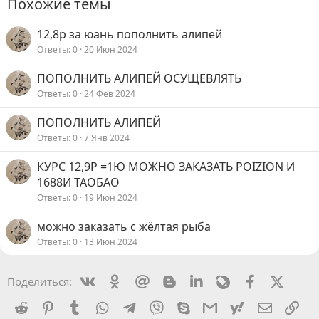
Похожие темы
12,8р за юань пополнить алипей
Ответы
0
20 Июн 2024
ПОПОЛНИТЬ АЛИПЕЙ ОСУЩЕВЛЯТЬ
Ответы
0
24 Фев 2024
ПОПОЛНИТЬ АЛИПEЙ
Ответы
0
7 Янв 2024
КУРС 12,9Р =1Ю МОЖНО ЗАКАЗАТЬ POIZION И
1688И ТАОБАО
Ответы
0
19 Июн 2024
можно заказать с жёлтая рыба
Ответы
0
13 Июн 2024
Vkontakte
Odnoklassniki
Mail.ru
Blogger
Linkedin
Livejournal
Facebook
X (Twit
Поделиться:
Reddit
Pinterest
Tumblr
WhatsApp
Telegram
Viber
Skype
Gmail
yahoomail
Электро
Сс