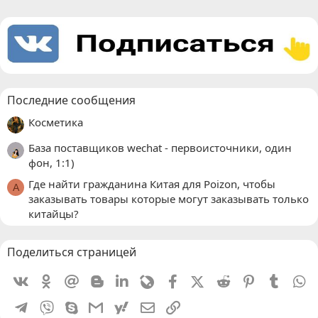
Последние сообщения
Косметика
База поставщиков wechat - первоисточники, один
фон, 1:1)
Где найти гражданина Китая для Poizon, чтобы
A
заказывать товары которые могут заказывать только
китайцы?
Поделиться страницей
Vkontakte
Odnoklassniki
Mail.ru
Blogger
Linkedin
Livejournal
Facebook
X (Twitter)
Reddit
Pinterest
Tumblr
W
Telegram
Viber
Skype
Gmail
yahoomail
Электронная почта
Ссылка