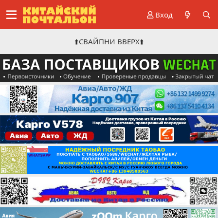
Вход
⬆️СВАЙПНИ ВВЕРХ⬆️