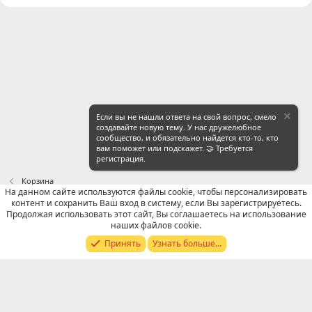
Если вы не нашли ответа на свой вопрос, смело
создавайте новую тему. У нас дружелюбное
сообщество, и обязательно найдется кто-то, кто
вам поможет или подскажет. 🤝 Требуется
регистрация.
Корзина
На данном сайте используются файлы cookie, чтобы персонализировать
контент и сохранить Ваш вход в систему, если Вы зарегистрируетесь.
Russian (RU)
Продолжая использовать этот сайт, Вы соглашаетесь на использование
наших файлов cookie.
Обратная связь
Условия и правила
Принять
Узнать больше...
Политика конфиденциальности
Помощь
R
S
S