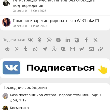
Регистрация WeChat теперь без QR-кода и
подтверждения
Ответы
0
18 Сен 2025
Помогите зарегистрироваться в WeChat🙏🏻
Ответы
0
11 Июл 2025
Vkontakte
Odnoklassniki
Mail.ru
Blogger
Linkedin
Livejournal
Facebook
X (Twit
Поделиться:
Reddit
Pinterest
Tumblr
WhatsApp
Telegram
Viber
Skype
Gmail
yahoomail
Электро
Сс
Последние сообщения
База поставщиков wechat - первоисточники, один
фон, 1:1)
Косметика