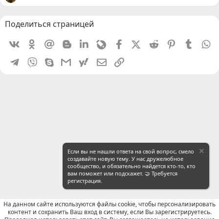
Поделиться страницей
Vkontakte
Odnoklassniki
Mail.ru
Blogger
Linkedin
Livejournal
Facebook
X (Twitter)
Reddit
Pinterest
Tumblr
W
Telegram
Viber
Skype
Gmail
yahoomail
Электронная почта
Ссылка
Если вы не нашли ответа на свой вопрос, смело
создавайте новую тему. У нас дружелюбное
сообщество, и обязательно найдется кто-то, кто
вам поможет или подскажет. 🤝 Требуется
регистрация.
На данном сайте используются файлы cookie, чтобы персонализировать
контент и сохранить Ваш вход в систему, если Вы зарегистрируетесь.