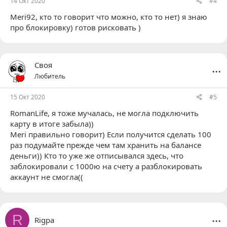
14 Окт 2020
#4
Meri92
, кто то говорит что можно, кто то нет) я знаю
про блокировку) готов рисковать )
...
Своя
Любитель
15 Окт 2020
#5
RomanLife
, я тоже мучалась, не могла подключить
карту в итоге забыла))
Meri правильно говорит) Если получится сделать 100
раз подумайте прежде чем там хранить на балансе
деньги)) Кто то уже же отписывался здесь, что
заблокировали с 1000ю на счету а разблокировать
аккаунт не смогла((
...
R
Rigpa