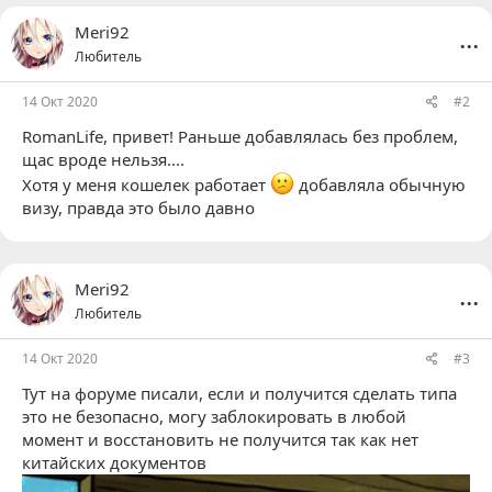
...
Meri92
Любитель
14 Окт 2020
#2
RomanLife
, привет! Раньше добавлялась без проблем,
щас вроде нельзя....
Хотя у меня кошелек работает
добавляла обычную
визу, правда это было давно
...
Meri92
Любитель
14 Окт 2020
#3
Тут на форуме писали, если и получится сделать типа
это не безопасно, могу заблокировать в любой
момент и восстановить не получится так как нет
китайских документов