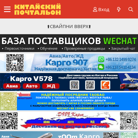
Вход
⬆️СВАЙПНИ ВВЕРХ⬆️