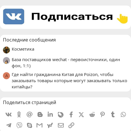
Последние сообщения
Косметика
База поставщиков wechat - первоисточники, один
фон, 1:1)
Где найти гражданина Китая для Poizon, чтобы
A
заказывать товары которые могут заказывать только
китайцы?
Поделиться страницей
Vkontakte
Odnoklassniki
Mail.ru
Blogger
Linkedin
Livejournal
Facebook
X (Twitter)
Reddit
Pinterest
Tumblr
W
Telegram
Viber
Skype
Gmail
yahoomail
Электронная почта
Ссылка