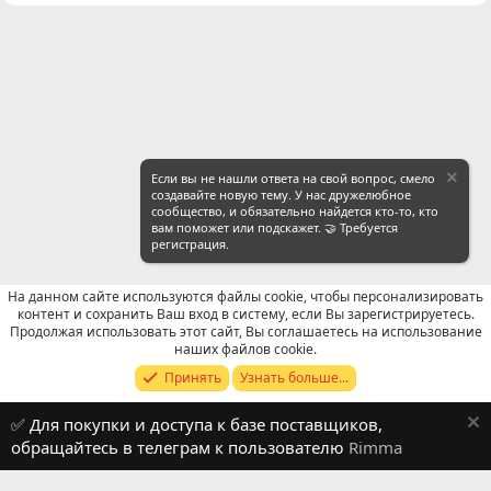
Если вы не нашли ответа на свой вопрос, смело
создавайте новую тему. У нас дружелюбное
сообщество, и обязательно найдется кто-то, кто
вам поможет или подскажет. 🤝 Требуется
регистрация.
На данном сайте используются файлы cookie, чтобы персонализировать
контент и сохранить Ваш вход в систему, если Вы зарегистрируетесь.
Продолжая использовать этот сайт, Вы соглашаетесь на использование
WeChat: Поиск
наших файлов cookie.
Принять
Узнать больше...
Russian (RU)
✅ Для покупки и доступа к базе поставщиков,
Обратная связь
Условия и правила
обращайтесь в телеграм к пользователю
Rimma
Политика конфиденциальности
Помощь
R
S
S