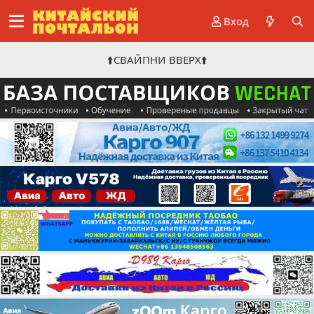
Вход
⬆️СВАЙПНИ ВВЕРХ⬆️