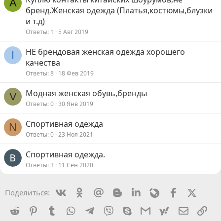
A
бренд.Женская одежда (Платья,костюмы,блузки
и т.д)
Ответы
1
5 Авг 2019
НЕ брендовая женская одежда хорошего
I
качества
Ответы
8
18 Фев 2019
Модная женская обувь,бренды
V
Ответы
0
30 Янв 2019
Спортивная одежда
N
Ответы
0
23 Ноя 2021
Спортивная одежда.
Ответы
3
11 Сен 2020
Vkontakte
Odnoklassniki
Mail.ru
Blogger
Linkedin
Livejournal
Facebook
X (Twit
Поделиться:
Reddit
Pinterest
Tumblr
WhatsApp
Telegram
Viber
Skype
Gmail
yahoomail
Электро
Сс