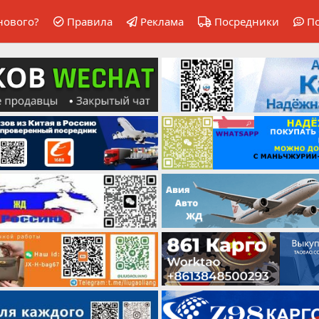
нового?
Правила
Реклама
Посредники
П