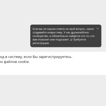
Если вы не нашли ответа на свой вопрос, смело
создавайте новую тему. У нас дружелюбное
сообщество, и обязательно найдется кто-то, кто
вам поможет или подскажет. 🤝 Требуется
регистрация.
д в систему, если Вы зарегистрируетесь.
х файлов cookie.
равила
Политика конфиденциальности
Помощь
R
S
S