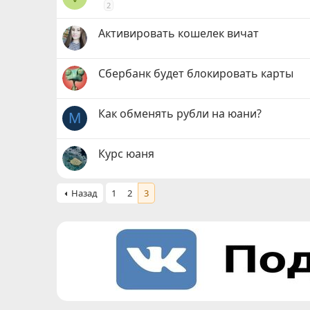
2
Активировать кошелек вичат
Сбербанк будет блокировать карты
Как обменять рубли на юани?
M
Курс юаня
Назад
1
2
3