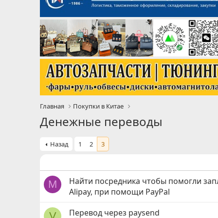
Главная
Покупки в Китае
Денежные переводы
Назад
1
2
3
Найти посредника чтобы помогли зап
М
Alipay, при помощи PayPal
Перевод через paysend
V