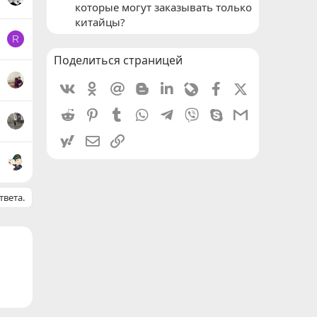
которые могут заказывать только
китайцы?
R
Поделиться страницей
Vkontakte
Odnoklassniki
Mail.ru
Blogger
Linkedin
Livejournal
Facebook
X (Twitter)
Reddit
Pinterest
Tumblr
WhatsApp
Telegram
Viber
Skype
Gmail
yahoomail
Электронная почта
Ссылка
твета.