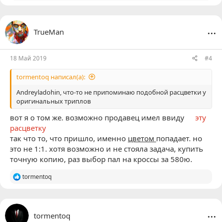
е
а
к
ц
...
TrueMan
и
и
:
18 Май 2019
#4
tormentoq написал(а):
Andreyladohin
, что-то не припоминаю подобной расцветки у
оригинальных триплов
вот я о том же. возможно продавец имел ввиду
эту
расцветку
так что то, что пришло, именно
цветом
попадает. но
это не 1:1. хотя возможно и не стояла задача, купить
точную копию, раз выбор пал на кроссы за 580ю.
Р
tormentoq
е
а
к
ц
...
tormentoq
и