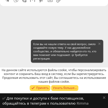
Если вы не нашли ответа на свой вопрос, смело
создавайте новую тему. У нас дружелюбное
сообщество, и обязательно найдется кто-то, кто
вам поможет или подскажет. 🤝 Требуется
регистрация.
На данном сайте используются файлы cookie, чтобы персонализировать
контент и сохранить Ваш вход в систему, если Вы зарегистрируетесь.
Продолжая использовать этот сайт, Вы соглашаетесь на использование
Продавцы (контакты) WeChat
наших файлов cookie.
Принять
Узнать больше...
Russian (RU)
✅ Для покупки и доступа к базе поставщиков,
Обратная связь
Условия и правила
обращайтесь в телеграм к пользователю
Rimma
Политика конфиденциальности
Помощь
R
S