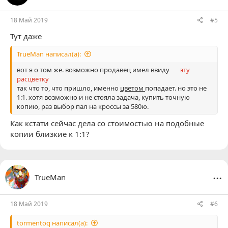
и
:
18 Май 2019
#5
Тут даже
TrueMan написал(а):
вот я о том же. возможно продавец имел ввиду
эту
расцветку
так что то, что пришло, именно
цветом
попадает. но это не
1:1. хотя возможно и не стояла задача, купить точную
копию, раз выбор пал на
кроссы за 580ю
.
Как кстати сейчас дела со стоимостью на подобные
копии близкие к 1:1?
...
TrueMan
18 Май 2019
#6
tormentoq написал(а):