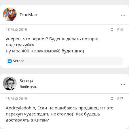
...
TrueMan
18 Май 2019
#16
уверен, что вернет? Будешь делать возврат,
подстрахуйся
ну и за 400 не заказывай) будет дно)
Р
Serega
е
а
к
ц
...
Serega
и
Любитель
и
:
18 Май 2019
#17
Andreyladohin
, Если не ошибаюсь продавец ггг это
перекуп чудес ждать не стоило)) Как будешь
доставлять в Китай?