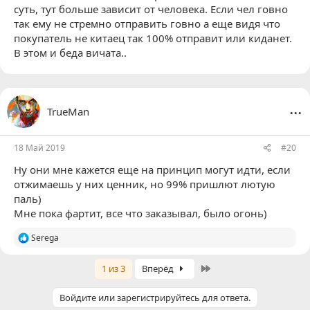
суть, тут больше зависит от человека. Если чел говно
так ему не стремно отправить говно а еще видя что
покупатель не китаец так 100% отправит или киданет.
В этом и беда вичата..
...
TrueMan
18 Май 2019
#20
Ну они мне кажется еще на принцип могут идти, если
отжимаешь у них ценник, но 99% пришлют лютую
паль)
Мне пока фартит, все что заказывал, было огонь)
Р
Serega
е
а
Last
1 из 3
Вперёд
к
ц
и
Войдите или зарегистрируйтесь для ответа.
и