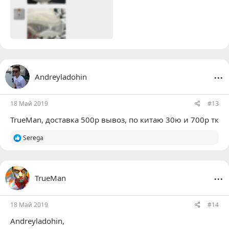
...
Andreyladohin
18 Май 2019
#13
TrueMan
, доставка 500р вывоз, по китаю 30ю и 700р тк
Р
Serega
е
а
к
ц
...
TrueMan
и
и
:
18 Май 2019
#14
Andreyladohin
,