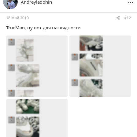
...
Andreyladohin
и
и
:
18 Май 2019
#12
TrueMan
, ну вот для наглядности