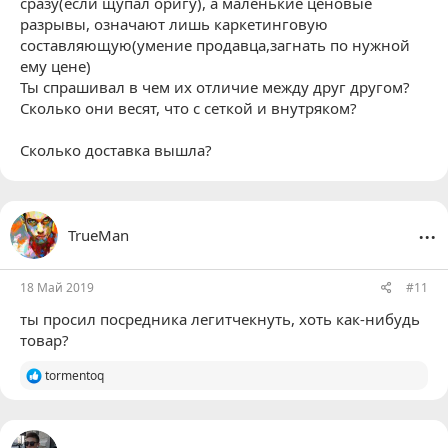
сразу(если щупал оригу), а маленькие ценовые
разрывы, означают лишь каркетинговую
составляющую(умение продавца,загнать по нужной
ему цене)
Ты спрашивал в чем их отличие между друг другом?
Сколько они весят, что с сеткой и внутряком?
Сколько доставка вышла?
...
TrueMan
18 Май 2019
#11
ты просил посредника легитчекнуть, хоть как-нибудь
товар?
Р
tormentoq
е
а
к
ц