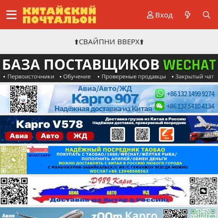
Вход
⬆️СВАЙПНИ ВВЕРХ⬆️