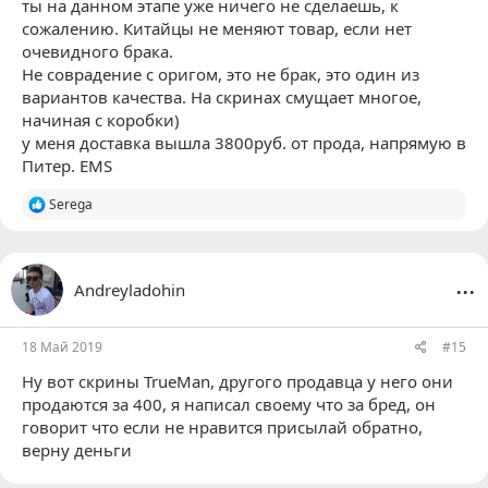
ты на данном этапе уже ничего не сделаешь, к
сожалению. Китайцы не меняют товар, если нет
очевидного брака.
Не соврадение с оригом, это не брак, это один из
вариантов качества. На скринах смущает многое,
начиная с коробки)
у меня доставка вышла 3800руб. от прода, напрямую в
Питер. EMS
Р
Serega
е
а
к
ц
...
Andreyladohin
и
и
:
18 Май 2019
#15
Ну вот скрины
TrueMan
, другого продавца у него они
продаются за 400, я написал своему что за бред, он
говорит что если не нравится присылай обратно,
верну деньги