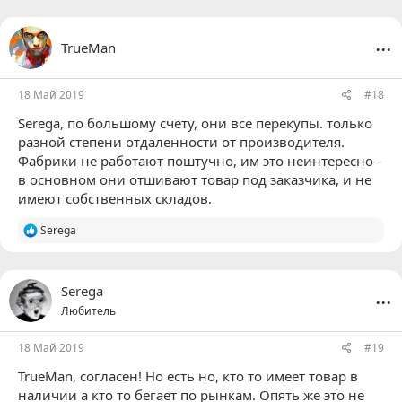
...
TrueMan
18 Май 2019
#18
Serega
, по большому счету, они все перекупы. только
разной степени отдаленности от производителя.
Фабрики не работают поштучно, им это неинтересно -
в основном они отшивают товар под заказчика, и не
имеют собственных складов.
Р
Serega
е
а
к
ц
...
Serega
и
Любитель
и
:
18 Май 2019
#19
TrueMan
, согласен! Но есть но, кто то имеет товар в
наличии а кто то бегает по рынкам. Опять же это не