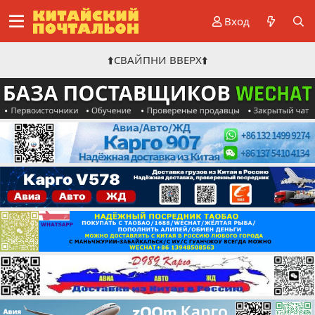
Вход
⬆️СВАЙПНИ ВВЕРХ⬆️