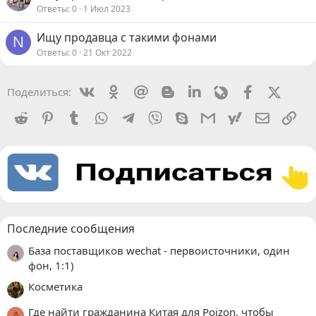
Ответы
0
1 Июл 2023
Ищу продавца с такими фонами
N
Ответы
0
21 Окт 2022
Vkontakte
Odnoklassniki
Mail.ru
Blogger
Linkedin
Livejournal
Facebook
X (Twit
Поделиться:
Reddit
Pinterest
Tumblr
WhatsApp
Telegram
Viber
Skype
Gmail
yahoomail
Электро
Сс
Последние сообщения
База поставщиков wechat - первоисточники, один
фон, 1:1)
Косметика
Где найти гражданина Китая для Poizon, чтобы
A