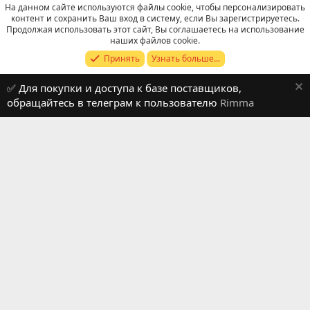
На данном сайте используются файлы cookie, чтобы персонализировать
контент и сохранить Ваш вход в систему, если Вы зарегистрируетесь.
Продолжая использовать этот сайт, Вы соглашаетесь на использование
WeChat: Поиск
наших файлов cookie.
Принять
Узнать больше...
Russian (RU)
✅ Для покупки и доступа к базе поставщиков,
Обратная связь
Условия и правила
обращайтесь в телеграм к пользователю
Rimma
Политика конфиденциальности
Помощь
R
S
S