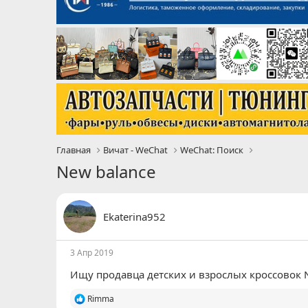
Главная
Вичат - WeChat
WeChat: Поиск
New balance
Ekaterina952
3 Апр 2019
Ищу продавца детских и взрослых кроссовок 
Р
Rimma