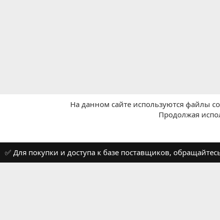
На данном сайте используются файлы coo
Продолжая испол
Главная
Вичат - WeChat
WeChat: Поиск
✅ Для покупки и доступа к базе поставщиков, обращайтес
Russian (RU)