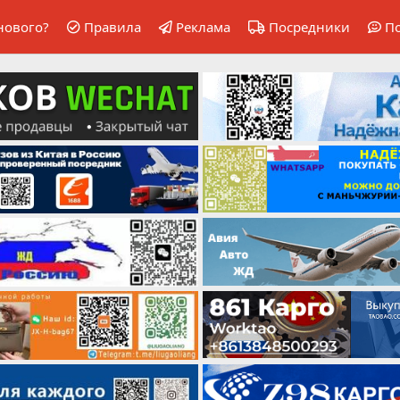
нового?
Правила
Реклама
Посредники
П