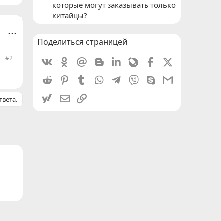
которые могут заказывать только
китайцы?
...
Поделиться страницей
#2
Vkontakte
Odnoklassniki
Mail.ru
Blogger
Linkedin
Livejournal
Facebook
X (Twitter)
Reddit
Pinterest
Tumblr
WhatsApp
Telegram
Viber
Skype
Gmail
yahoomail
Электронная почта
Ссылка
твета.
ронная почта
Ссылка