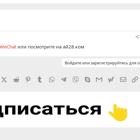
 WeChat
или посмотрите на ай28.ком
Войдите или зарегистрируйтесь для о
rnal
acebook
X (Twitter)
Reddit
Pinterest
Tumblr
WhatsApp
Telegram
Viber
Skype
Gmail
yahoomail
Элект