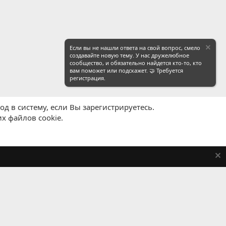
Если вы не нашли ответа на свой вопрос, смело
создавайте новую тему. У нас дружелюбное
сообщество, и обязательно найдется кто-то, кто
вам поможет или подскажет. 🤝 Требуется
регистрация.
д в систему, если Вы зарегистрируетесь.
х файлов cookie.
равила
Политика конфиденциальности
Помощь
R
S
S