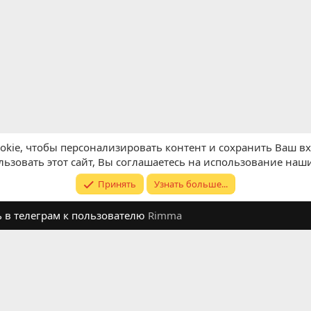
kie, чтобы персонализировать контент и сохранить Ваш вхо
ьзовать этот сайт, Вы соглашаетесь на использование наши
Принять
Узнать больше...
ь в телеграм к пользователю
Rimma
Обратная связь
Условия и п