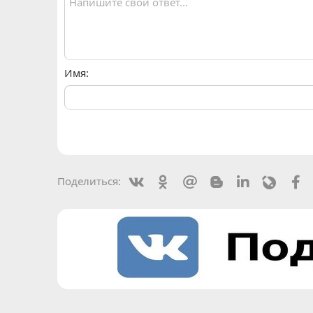
Имя
Vkontakte
Odnoklassniki
Mail.ru
Blogger
Linkedin
Livejou
F
Поделиться: