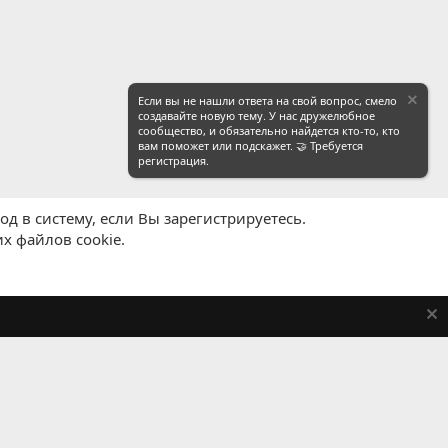
Если вы не нашли ответа на свой вопрос, смело
создавайте новую тему. У нас дружелюбное
сообщество, и обязательно найдется кто-то, кто
вам поможет или подскажет. 🤝 Требуется
регистрация.
д в систему, если Вы зарегистрируетесь.
х файлов cookie.
равила
Политика конфиденциальности
Помощь
R
S
S