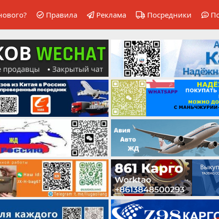
нового?
Правила
Реклама
Посредники
П