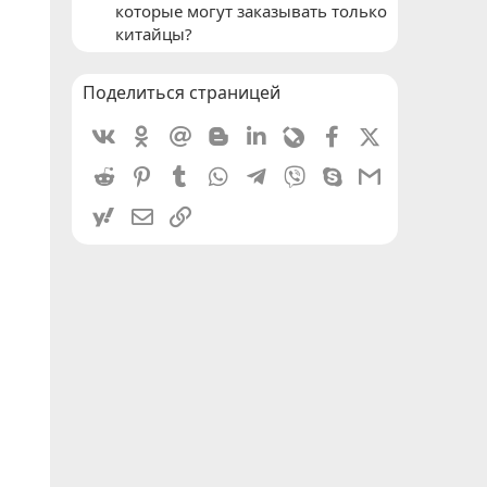
которые могут заказывать только
китайцы?
Поделиться страницей
Vkontakte
Odnoklassniki
Mail.ru
Blogger
Linkedin
Livejournal
Facebook
X (Twitter)
Reddit
Pinterest
Tumblr
WhatsApp
Telegram
Viber
Skype
Gmail
yahoomail
Электронная почта
Ссылка