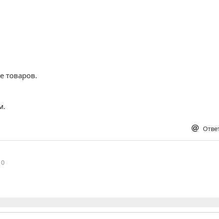
е товаров.
м.
Отве
0