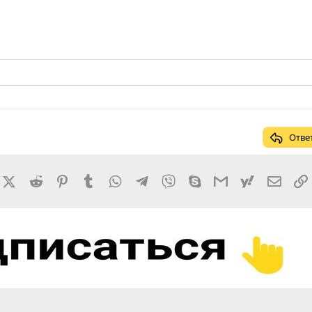
Отве
rnal
acebook
X (Twitter)
Reddit
Pinterest
Tumblr
WhatsApp
Telegram
Viber
Skype
Gmail
yahoomail
Элект