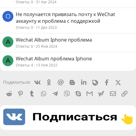
Ответы
0
31 Авг 2024
Не получается привязать почту к WeChat
O
аккаунту и проблема с поддержкой
Ответы
0
11 Дек 2023
Wechat Album Iphone проблема
A
Ответы
6
25 Янв 2024
Wechat Album проблема Iphone
A
Ответы
4
13 Ноя 2022
Vkontakte
Odnoklassniki
Mail.ru
Blogger
Linkedin
Livejournal
Facebook
X (Twit
Поделиться:
Reddit
Pinterest
Tumblr
WhatsApp
Telegram
Viber
Skype
Gmail
yahoomail
Электро
Сс