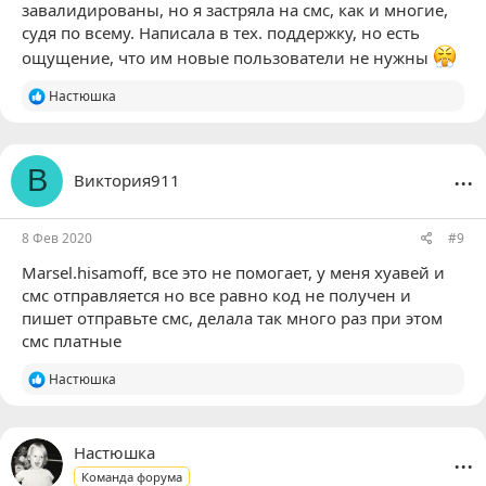
завалидированы, но я застряла на смс, как и многие,
судя по всему. Написала в тех. поддержку, но есть
ощущение, что им новые пользователи не нужны
Р
Настюшка
е
а
к
ц
...
В
Виктория911
и
и
:
8 Фев 2020
#9
Marsel.hisamoff
, все это не помогает, у меня хуавей и
смс отправляется но все равно код не получен и
пишет отправьте смс, делала так много раз при этом
смс платные
Р
Настюшка
е
а
к
ц
...
Настюшка
и
Команда форума
и