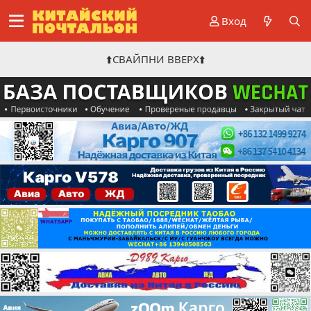
Вход
⬆️СВАЙПНИ ВВЕРХ⬆️