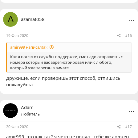
...
A
azamat058
19 Фев 2020
#16
amir999 написал(а):
Как я понял от службы поддержки, смс надо отправлять с
номера который вас зарегистрировал или с любого,
который уже зареган в вичате.
Дружище, если проверишь этот способ, отпишись
пожалуйста
...
Adam
Любитель
20 Фев 2020
#17
amir999
, это как так? я чето не понял.. тебе же должен