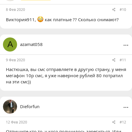
:
8 Фев 2020
#10
Виктория911
,
как платные ?? Сколько снимают?
...
A
azamat058
9 Фев 2020
#11
Настюшка
, вы смс отправляете в другую страну, у меня
мегафон 10р смс, я уже наверное рублей 80 потратил
на эти смс))
...
Dieforfun
12 Фев 2020
#12
Отпишите кто то, у кого получилось зарегиться. Или