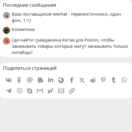
Последние сообщения
База поставщиков wechat - первоисточники, один
фон, 1:1)
Косметика
Где найти гражданина Китая для Poizon, чтобы
A
заказывать товары которые могут заказывать только
китайцы?
Поделиться страницей
Vkontakte
Odnoklassniki
Mail.ru
Blogger
Linkedin
Livejournal
Facebook
X (Twitter)
Reddit
Pinterest
Tumblr
W
Telegram
Viber
Skype
Gmail
yahoomail
Электронная почта
Ссылка