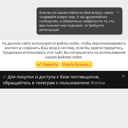
Если вы не нашли ответа на свой вопрос, смело
создавайте новую тему. У нас дружелюбное
сообщество, и обязательно найдется кто-то, кто
вам поможет или подскажет. 🤝 Требуется
регистрация.
На данном сайте используются файлы cookie, чтобы персонализировать
контент и сохранить Ваш вход в систему, если Вы зарегистрируетесь.
Продолжая использовать этот сайт, Вы соглашаетесь на использование
WeChat: Общие вопросы
наших файлов cookie.
Принять
Узнать больше...
Russian (RU)
✅ Для покупки и доступа к базе поставщиков,
Обратная связь
Условия и правила
обращайтесь в телеграм к пользователю
Rimma
Политика конфиденциальности
Помощь
R
S
S