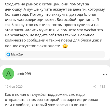
Сходите на рынок к Китайцам, они помогут за
денюшку. А лучше купить аккаунт за деньги, которому
больше года. Потому что аккаунты до года блочат
очень часто,периодически . Без особой причины. Я
так 5 аккаунтов сменила, потом просто купила и на
этом закончились мучения. И помните что wechat это
не WhatsApp, не ведите себя там так же. Большое
количество сообщений так же повод для блока ,как и
полное отсутствие активности.
Р
MaxxZax
е
а
к
ц
...
A
amir999
и
и
:
19 Фев 2020
#15
Как я понял от службы поддержки, смс надо
отправлять с номера который вас зарегистрировал
или с любого, который уже зареган в вичате.