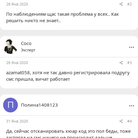
28 Янв 2020
#2
По наблюдениям щас такая проблема у всех.. Как
решить никто не знает..
...
Coco
Эксперт
28 Янв 2020
#3
azamat058
, хотя не так давно регистрировала подругу
смс пришла, вичат работает
...
П
Полина1408123
31 Янв 2020
#4
Да, сейчас отсканировать кюар код это пол беды, тоже
застряла на смс ничего не происходит дальше