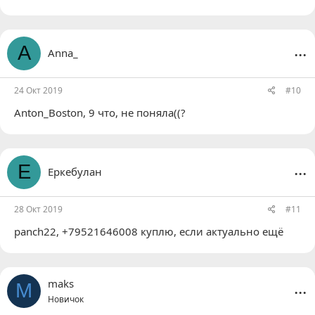
...
A
Anna_
24 Окт 2019
#10
Anton_Boston
, 9 что, не поняла((?
...
Е
Еркебулан
28 Окт 2019
#11
panch22
, +79521646008 куплю, если актуально ещё
...
maks
M
Новичок