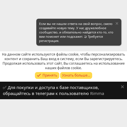
Если вы не нашли ответа на свой вопрос, смело
создавайте новую тему. У нас дружелюбное
сообщество, и обязательно найдется кто-то, кто
вам поможет или подскажет. 🤝 Требуется
регистрация.
На данном сайте используются файлы cookie, чтобы персонализировать
контент и сохранить Ваш вход в систему, если Вы зарегистрируетесь.
Продолжая использовать этот сайт, Вы соглашаетесь на использование
WeChat: Общие вопросы
наших файлов cookie.
Принять
Узнать больше...
Russian (RU)
✅ Для покупки и доступа к базе поставщиков,
Обратная связь
Условия и правила
обращайтесь в телеграм к пользователю
Rimma
Политика конфиденциальности
Помощь
R
S
S