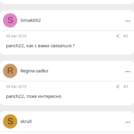
...
S
Simak002
30 Авг 2019
#2
panch22
, как с вами связаться ?
...
R
Regina-sadko
30 Авг 2019
#3
panch22
, тоже интересно
...
S
skrull