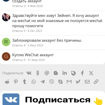
создать аккаунт
Ответы
0
9 Фев 2026
Здравствуйте мен зовут Зейнеп. Я хочу аккаунт
на wechat но мой знакомые не ползуется wechat
прошу помогите
Ответы
0
8 Окт 2023
Заблокировали аккаунт без причины.
R
Ответы
8
5 Июл 2023
Куплю WeChat аккаунт
G
Ответы
0
31 Мар 2020
Vkontakte
Odnoklassniki
Mail.ru
Blogger
Linkedin
Livejournal
Facebook
X (Twit
Поделиться:
Reddit
Pinterest
Tumblr
WhatsApp
Telegram
Viber
Skype
Gmail
yahoomail
Электро
Сс