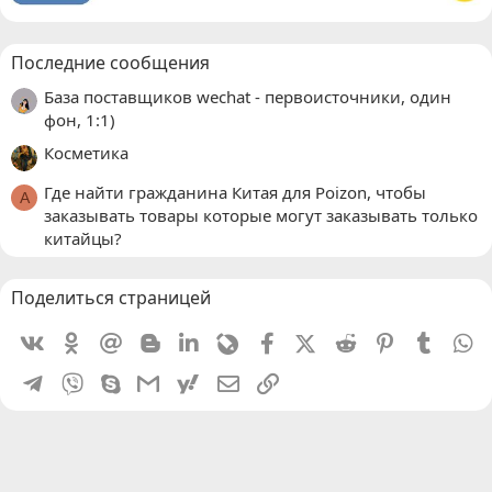
Последние сообщения
База поставщиков wechat - первоисточники, один
фон, 1:1)
Косметика
Где найти гражданина Китая для Poizon, чтобы
A
заказывать товары которые могут заказывать только
китайцы?
Поделиться страницей
Vkontakte
Odnoklassniki
Mail.ru
Blogger
Linkedin
Livejournal
Facebook
X (Twitter)
Reddit
Pinterest
Tumblr
W
Telegram
Viber
Skype
Gmail
yahoomail
Электронная почта
Ссылка