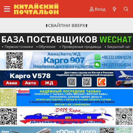
Вход
⬆️СВАЙПНИ ВВЕРХ⬆️