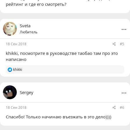
рейтинг и где его смотреть?
...
Sveta
Любитель
18 Сен 2018
#5
khikki
, посмотрите в руководстве таобао там про это
написано
Р
khikki
е
а
к
ц
...
Sergey
и
и
:
18 Сен 2018
#6
Спасибо! Только начинаю въезжать в это дело))))