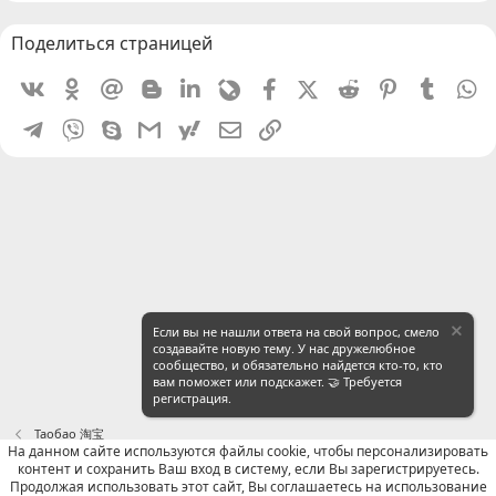
Поделиться страницей
Vkontakte
Odnoklassniki
Mail.ru
Blogger
Linkedin
Livejournal
Facebook
X (Twitter)
Reddit
Pinterest
Tumblr
W
Telegram
Viber
Skype
Gmail
yahoomail
Электронная почта
Ссылка
Если вы не нашли ответа на свой вопрос, смело
создавайте новую тему. У нас дружелюбное
сообщество, и обязательно найдется кто-то, кто
вам поможет или подскажет. 🤝 Требуется
регистрация.
Таобао 淘宝
На данном сайте используются файлы cookie, чтобы персонализировать
контент и сохранить Ваш вход в систему, если Вы зарегистрируетесь.
Russian (RU)
Продолжая использовать этот сайт, Вы соглашаетесь на использование