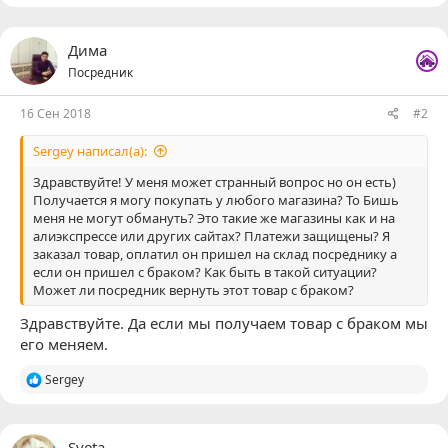
...
Дима
Посредник
16 Сен 2018
#2
Sergey написал(а):
Здравствуйте! У меня может странный вопрос но он есть)
Получается я могу покупать у любого магазина? То Бишь
меня не могут обмануть? Это такие же магазины как и на
алиэкспрессе или других сайтах? Платежи защищены? Я
заказал товар, оплатил он пришел на склад посреднику а
если он пришел с браком? Как быть в такой ситуации?
Может ли посредник вернуть этот товар с браком?
Здравствуйте. Да если мы получаем товар с браком мы
его меняем.
Р
Sergey
е
а
к
ц
Sveta