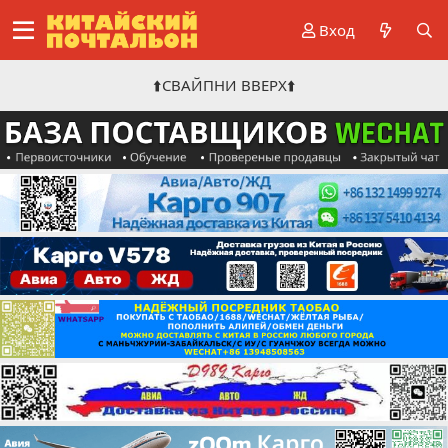
Вход
⬆️СВАЙПНИ ВВЕРХ⬆️