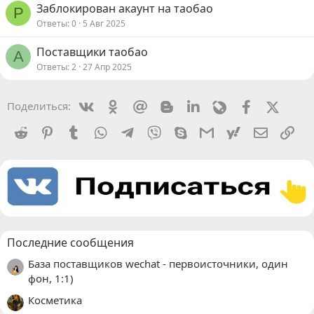
Заблокирован акаунт на таобао
Р
Ответы
0
5 Авг 2025
Поставщики таобао
A
Ответы
2
27 Апр 2025
Vkontakte
Odnoklassniki
Mail.ru
Blogger
Linkedin
Livejournal
Facebook
X (Twit
Поделиться:
Reddit
Pinterest
Tumblr
WhatsApp
Telegram
Viber
Skype
Gmail
yahoomail
Электро
Сс
Последние сообщения
База поставщиков wechat - первоисточники, один
фон, 1:1)
Косметика