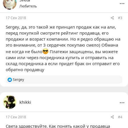
...
и
Любитель
и
:
17 Сен 2018
#3
Sergey
, да, это такой же принцип продаж как на али,
перед покупкой смотрите рейтинг продавца, его
продажи и возраст компании. Но я редко обращаю на
это внимание, от 3 сердечек покупаю смело) Обмана
не когда не было
Платежи защищены, вы можете
сами или через посредника купить и отправить на
склад посредника а если придет брак он отправит его
обратно продавцу
Р
Sergey
е
а
к
ц
...
khikki
и
и
:
17 Сен 2018
#4
Света здравствуйте. Как понять какой у продавца