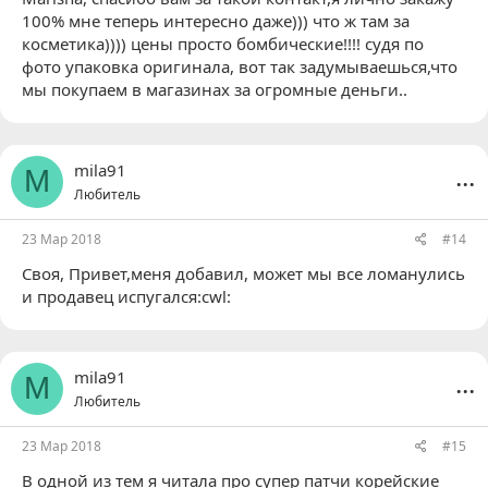
100% мне теперь интересно даже))) что ж там за
косметика)))) цены просто бомбические!!!! судя по
фото упаковка оригинала, вот так задумываешься,что
мы покупаем в магазинах за огромные деньги..
...
mila91
M
Любитель
23 Мар 2018
#14
Своя
, Привет,меня добавил, может мы все ломанулись
и продавец испугался:cwl:
...
mila91
M
Любитель
23 Мар 2018
#15
В одной из тем я читала про супер патчи корейские