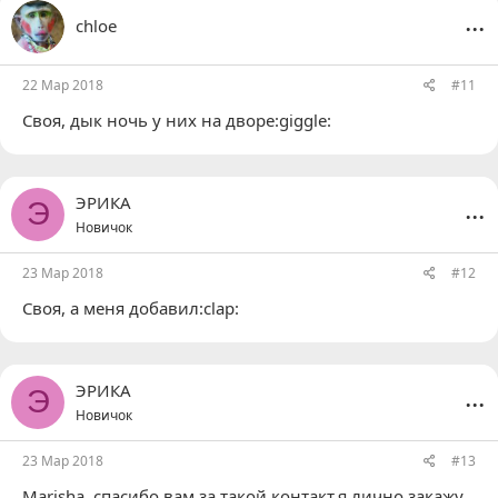
...
chloe
22 Мар 2018
#11
Своя
, дык ночь у них на дворе:giggle:
...
ЭРИКА
Э
Новичок
23 Мар 2018
#12
Своя
, а меня добавил:clap:
...
ЭРИКА
Э
Новичок
23 Мар 2018
#13
Marisha
, спасибо вам за такой контакт,я лично закажу