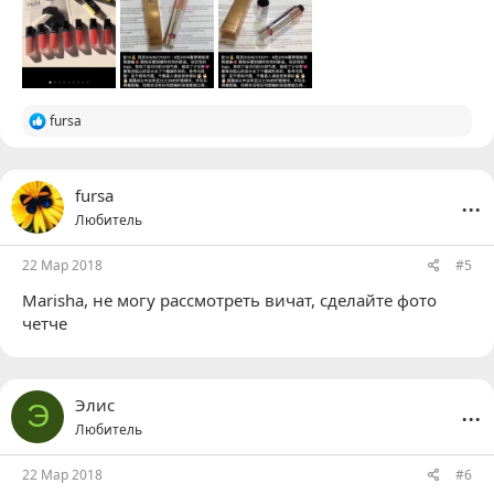
Р
fursa
е
а
к
ц
...
fursa
и
Любитель
и
:
22 Мар 2018
#5
Marisha
, не могу рассмотреть вичат, сделайте фото
четче
...
Элис
Э
Любитель
22 Мар 2018
#6