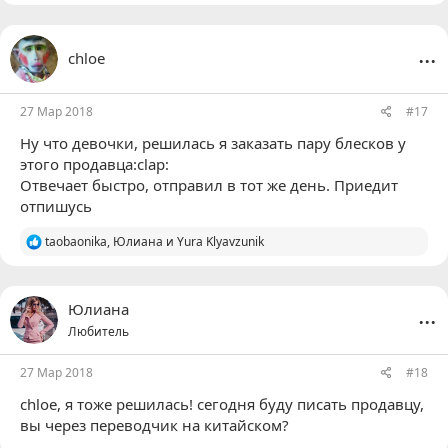
...
chloe
27 Мар 2018
#17
Ну что девочки, решилась я заказать пару блесков у
этого продавца:clap:
Отвечает быстро, отправил в тот же день. Приедит
отпишусь
Р
taobaonika
,
Юлиана
и
Yura Klyavzunik
е
а
к
ц
...
Юлиана
и
Любитель
и
:
27 Мар 2018
#18
chloe
, я тоже решилась! сегодня буду писать продавцу,
вы через переводчик на китайском?