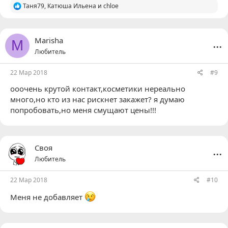
Р
Таня79
,
Катюша Ильена
и
chloe
е
а
к
ц
...
Marisha
M
и
Любитель
и
:
22 Мар 2018
#9
ооочень крутой контакт,косметики нереально
много,но кто из нас рискнет закажет? я думаю
попробовать,но меня смущают цены!!!
...
Своя
Любитель
22 Мар 2018
#10
Меня не добавляет