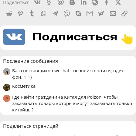
Vkontakte
Odnoklassniki
Mail.ru
Blogger
Linkedin
Livejournal
Facebook
X (Twit
Поделиться:
Reddit
Pinterest
Tumblr
WhatsApp
Telegram
Viber
Skype
Gmail
yahoomail
Электро
Сс
Последние сообщения
База поставщиков wechat - первоисточники, один
фон, 1:1)
Косметика
Где найти гражданина Китая для Poizon, чтобы
A
заказывать товары которые могут заказывать только
китайцы?
Поделиться страницей