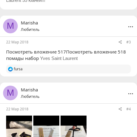
Laurent 55 юаней!!!
...
Marisha
M
Любитель
22 Мар 2018
#3
Посмотреть вложение 517
Посмотреть вложение 518
помады набор
Yves Saint Laurent
Р
fursa
е
а
к
ц
...
Marisha
M
и
Любитель
и
:
22 Мар 2018
#4