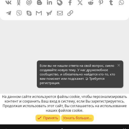
Vkontakte
Odnoklassniki
Mail.ru
Blogger
Linkedin
Livejournal
Facebook
X (Twitter)
Reddit
Pinterest
Tumblr
W
Telegram
Viber
Skype
Gmail
yahoomail
Электронная почта
Ссылка
Если вы не нашли ответа на свой вопрос, смело
создавайте новую тему. У нас дружелюбное
сообщество, и обязательно найдется кто-то, кто
вам поможет или подскажет. 🤝 Требуется
регистрация.
На данном сайте используются файлы cookie, чтобы персонализировать
контент и сохранить Ваш вход в систему, если Вы зарегистрируетесь.
Продолжая использовать этот сайт, Вы соглашаетесь на использование
Продавцы (контакты) WeChat
наших файлов cookie.
Принять
Узнать больше...
Russian (RU)