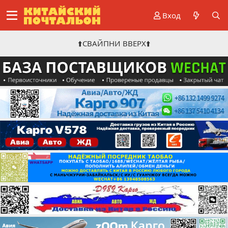
Вход
⬆️СВАЙПНИ ВВЕРХ⬆️