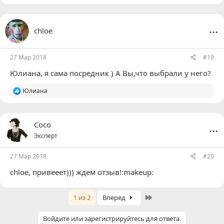
...
chloe
27 Мар 2018
#19
Юлиана
, я сама посредник ) А Вы,что выбрали у него?
Р
Юлиана
е
а
к
ц
...
Coco
и
Эксперт
и
:
27 Мар 2018
#20
chloe
, привееет))) ждем отзыв!:makeup:
Last
1 из 2
Вперёд
Войдите или зарегистрируйтесь для ответа.