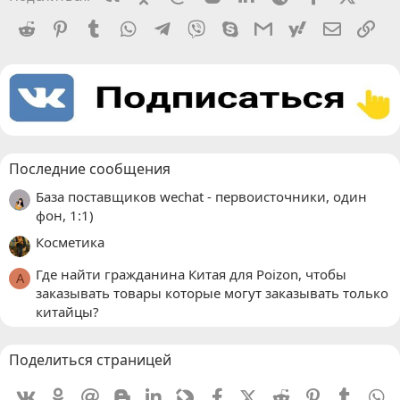
Reddit
Pinterest
Tumblr
WhatsApp
Telegram
Viber
Skype
Gmail
yahoomail
Электро
Сс
Последние сообщения
База поставщиков wechat - первоисточники, один
фон, 1:1)
Косметика
Где найти гражданина Китая для Poizon, чтобы
A
заказывать товары которые могут заказывать только
китайцы?
Поделиться страницей
Vkontakte
Odnoklassniki
Mail.ru
Blogger
Linkedin
Livejournal
Facebook
X (Twitter)
Reddit
Pinterest
Tumblr
W