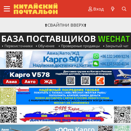
Вход
⬆️СВАЙПНИ ВВЕРХ⬆️