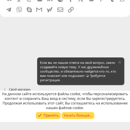
Telegram
Viber
Skype
Gmail
yahoomail
Электронная почта
Ссылка
Если вы не нашли ответа на свой вопрос, смело
создавайте новую тему. У нас дружелюбное
сообщество, и обязательно найдется кто-то, кто
вам поможет или подскажет. 🤝 Требуется
регистрация.
Свой магазин
На данном сайте используются файлы cookie, чтобы персонализировать
контент и сохранить Ваш вход в систему, если Вы зарегистрируетесь.
Russian (RU)
Продолжая использовать этот сайт, Вы соглашаетесь на использование
наших файлов cookie.
Обратная связь
Условия и правила
Принять
Узнать больше...
Политика конфиденциальности
Помощь
R
S
S