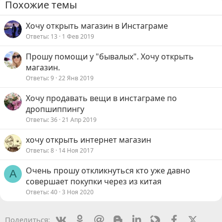
Похожие темы
Хочу открыть магазин в Инстаграме
Ответы
13
1 Фев 2019
Прошу помощи у "бывалых". Хочу открыть
магазин.
Ответы
9
22 Янв 2019
Хочу продавать вещи в инстаграме по
дропшиппингу
Ответы
36
21 Апр 2019
хочу открыть интернет магазин
Ответы
8
14 Ноя 2017
Очень прошу откликнуться кто уже давно
А
совершает покупки через из китая
Ответы
40
3 Ноя 2020
Vkontakte
Odnoklassniki
Mail.ru
Blogger
Linkedin
Livejournal
Facebook
X (Twit
Поделиться: