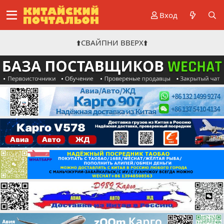
Вход
⬆️СВАЙПНИ ВВЕРХ⬆️