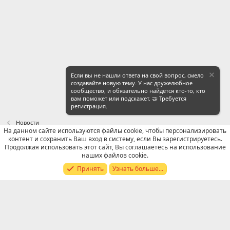
Если вы не нашли ответа на свой вопрос, смело
создавайте новую тему. У нас дружелюбное
сообщество, и обязательно найдется кто-то, кто
вам поможет или подскажет. 🤝 Требуется
регистрация.
Новости
На данном сайте используются файлы cookie, чтобы персонализировать
контент и сохранить Ваш вход в систему, если Вы зарегистрируетесь.
Russian (RU)
Продолжая использовать этот сайт, Вы соглашаетесь на использование
наших файлов cookie.
Обратная связь
Условия и правила
Принять
Узнать больше...
Политика конфиденциальности
Помощь
R
S
S