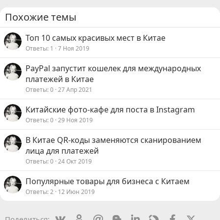
Похожие темы
Топ 10 самых красивых мест в Китае
Ответы
1
7 Ноя 2019
PayPal запустит кошелек для международных
платежей в Китае
Ответы
0
27 Апр 2021
Китайские фото-кафе для поста в Instagram
Ответы
0
29 Ноя 2019
В Китае QR-коды заменяются сканированием
лица для платежей
Ответы
0
24 Окт 2019
Популярные товары для бизнеса с Китаем
Ответы
2
12 Июн 2019
Vkontakte
Odnoklassniki
Mail.ru
Blogger
Linkedin
Livejournal
Facebook
X (Twit
Поделиться: