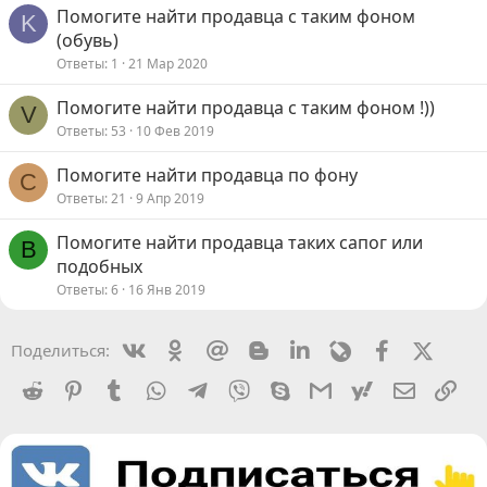
Помогите найти продавца с таким фоном
K
(обувь)
Ответы
1
21 Мар 2020
Помогите найти продавца с таким фоном !))
V
Ответы
53
10 Фев 2019
Помогите найти продавца по фону
C
Ответы
21
9 Апр 2019
Помогите найти продавца таких сапог или
B
подобных
Ответы
6
16 Янв 2019
Vkontakte
Odnoklassniki
Mail.ru
Blogger
Linkedin
Livejournal
Facebook
X (Twit
Поделиться:
Reddit
Pinterest
Tumblr
WhatsApp
Telegram
Viber
Skype
Gmail
yahoomail
Электро
Сс