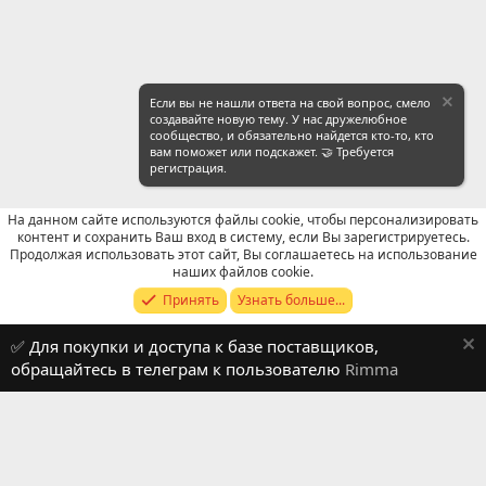
Если вы не нашли ответа на свой вопрос, смело
создавайте новую тему. У нас дружелюбное
сообщество, и обязательно найдется кто-то, кто
вам поможет или подскажет. 🤝 Требуется
регистрация.
На данном сайте используются файлы cookie, чтобы персонализировать
контент и сохранить Ваш вход в систему, если Вы зарегистрируетесь.
Продолжая использовать этот сайт, Вы соглашаетесь на использование
WeChat: Поиск
наших файлов cookie.
Принять
Узнать больше...
Russian (RU)
✅ Для покупки и доступа к базе поставщиков,
Обратная связь
Условия и правила
обращайтесь в телеграм к пользователю
Rimma
Политика конфиденциальности
Помощь
R
S
S