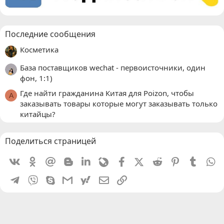
Последние сообщения
Косметика
База поставщиков wechat - первоисточники, один
фон, 1:1)
Где найти гражданина Китая для Poizon, чтобы
A
заказывать товары которые могут заказывать только
китайцы?
Поделиться страницей
Vkontakte
Odnoklassniki
Mail.ru
Blogger
Linkedin
Livejournal
Facebook
X (Twitter)
Reddit
Pinterest
Tumblr
W
Telegram
Viber
Skype
Gmail
yahoomail
Электронная почта
Ссылка