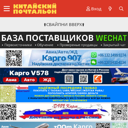
Вход
⬆️СВАЙПНИ ВВЕРХ⬆️