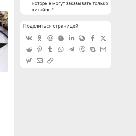
которые могут заказывать только
китайцы?
Поделиться страницей
Vkontakte
Odnoklassniki
Mail.ru
Blogger
Linkedin
Livejournal
Facebook
X (Twitter)
Reddit
Pinterest
Tumblr
WhatsApp
Telegram
Viber
Skype
Gmail
yahoomail
Электронная почта
Ссылка