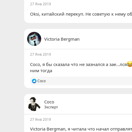
27 Янв 2019
Oksi
, китайский перекуп. Не советую к нему о
Victoria Bergman
27 Янв 2019
Coco
, я бы сказала что не зазнался а зае...лся
ним тогда
Р
Coco
е
а
к
ц
Coco
и
Эксперт
и
:
27 Янв 2019
Victoria Bergman
, я читала что начал отправля