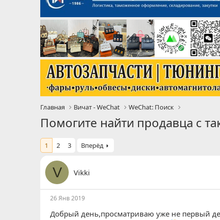
Главная
Вичат - WeChat
WeChat: Поиск
Помогите найти продавца с так
1
2
3
Вперёд
V
Vikki
26 Янв 2019
Добрый день,просматриваю уже не первый ден