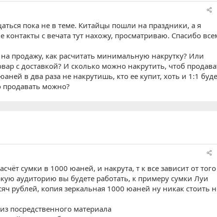
ащаться пока не в теме. Китайцы пошли на праздники, а я
е контакты с вечата тут нахожу, просматриваю. Спасибо все
и на продажу, как расчитать минимальную накрутку? Или
вар с доставкой? И сколько можно накрутить, чтоб продава
юаней в два раза не накрутишь, кто ее купит, хоть и 1:1 буде
о продавать можно?
счёт сумки в 1000 юаней, и накрута, т к все зависит от того
какую аудиторию вы будете работать, к примеру сумки Луи
сяч рублей, копия зеркальная 1000 юаней ну никак стоить н
 из посредственного материала