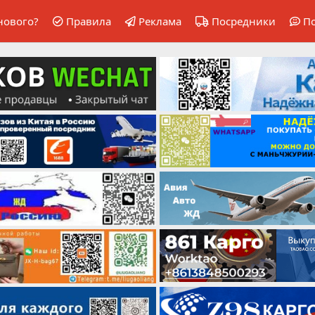
нового?
Правила
Реклама
Посредники
П